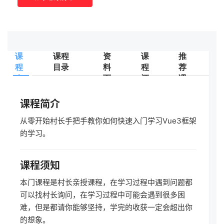
课
课程
资
课
推
程
目录
料
程
荐
介
下
评
课
试
绍
载
价
程
学
课程简介
从零开始村长手把手教你如何快速入门学习Vue3框架
的学习。
课程须知
本门课程是村长亲授课程，在学习过程中遇到问题都
可以找村长询问，在学习过程中可能会遇到很多困
难，但是都请你能够坚持，学完的收获一定会超出你
的想象。