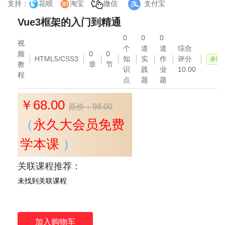
支持：
花呗
淘宝
微信
支付宝
Vue3框架的入门到精通
0
0
0
视
个
道
道
综合
频
0
0
HTML5/CSS3
知
实
作
评分
录制
教
章
节
识
践
业
10.00
程
点
题
题
￥68.00
原价：98.00
（
永久大会员免费
学本课
）
关联课程推荐：
未找到关联课程
加入购物车