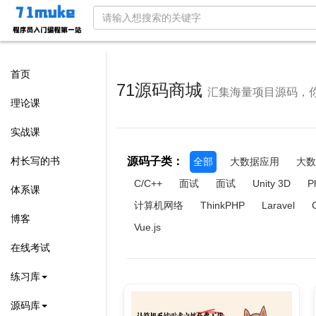
首页
71源码商城
汇集海量项目源码，
理论课
实战课
村长写的书
源码子类：
全部
大数据应用
大数
C/C++
面试
面试
Unity 3D
P
体系课
计算机网络
ThinkPHP
Laravel
博客
Vue.js
在线考试
练习库
源码库